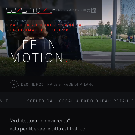
IT
/
EN
/
FR
/
DE
/
中文
PADOVA · DUBAI · SHANGHAI
LA FORMA DEL FUTURO
LIFE IN
MOTION
.
VIDEO · IL POD TRA LE STRADE DI MILANO
▶
SCELTO DA L'ORÉAL A EXPO DUBAI: RETAIL EXPERI
“Architettura in movimento”
nata per liberare le città dal traffico