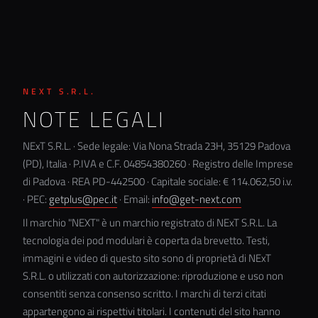
NEXT S.R.L.
NOTE LEGALI
NExT S.R.L. · Sede legale: Via Nona Strada 23H, 35129 Padova
(PD), Italia · P.IVA e C.F. 04854380260 · Registro delle Imprese
di Padova · REA PD-442500 · Capitale sociale: € 114.062,50 i.v.
· PEC:
getplus@pec.it
· Email:
info@get-next.com
Il marchio "NEXT" è un marchio registrato di NExT S.R.L. La
tecnologia dei pod modulari è coperta da brevetto. Testi,
immagini e video di questo sito sono di proprietà di NExT
S.R.L. o utilizzati con autorizzazione: riproduzione e uso non
consentiti senza consenso scritto. I marchi di terzi citati
appartengono ai rispettivi titolari. I contenuti del sito hanno