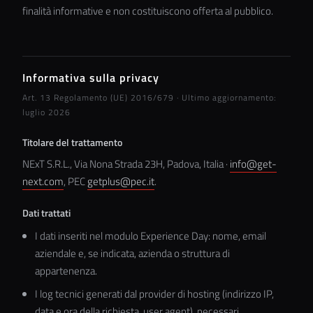
finalità informative e non costituiscono offerta al pubblico.
Informativa sulla privacy
Art. 13 Regolamento (UE) 2016/679 · Ultimo aggiornamento:
luglio 2026
Titolare del trattamento
NExT S.R.L., Via Nona Strada 23H, Padova, Italia ·
info@get-
next.com
, PEC
getplus@pec.it
.
Dati trattati
I dati inseriti nel modulo Experience Day: nome, email
aziendale e, se indicata, azienda o struttura di
appartenenza.
I log tecnici generati dal provider di hosting (indirizzo IP,
data e ora della richiesta, user agent), necessari