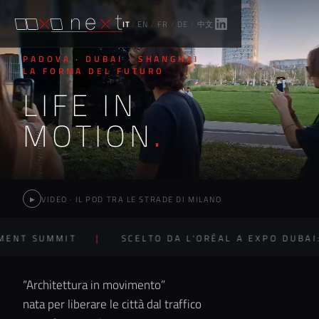
IT
/
EN
/
FR
/
DE
/
中文
PADOVA · DUBAI · SHANGHAI
LA FORMA DEL FUTURO
LIFE IN
MOTION
.
VIDEO · IL POD TRA LE STRADE DI MILANO
▶
UMMIT
SCELTO DA L'ORÉAL A EXPO DUBAI: RETAI
“Architettura in movimento”
nata per liberare le città dal traffico