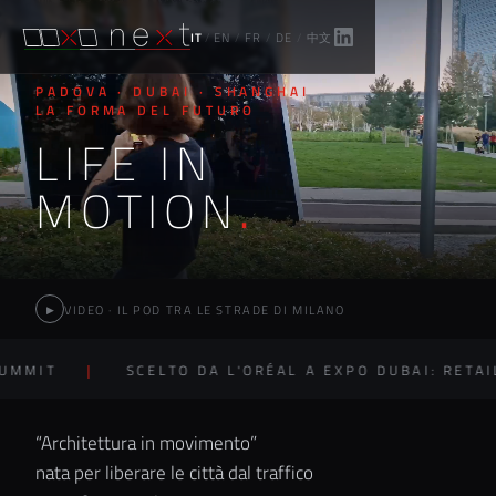
IT
/
EN
/
FR
/
DE
/
中文
PADOVA · DUBAI · SHANGHAI
LA FORMA DEL FUTURO
LIFE IN
MOTION
.
VIDEO · IL POD TRA LE STRADE DI MILANO
▶
SCELTO DA L'ORÉAL A EXPO DUBAI: RETAIL EXPE
“Architettura in movimento”
nata per liberare le città dal traffico